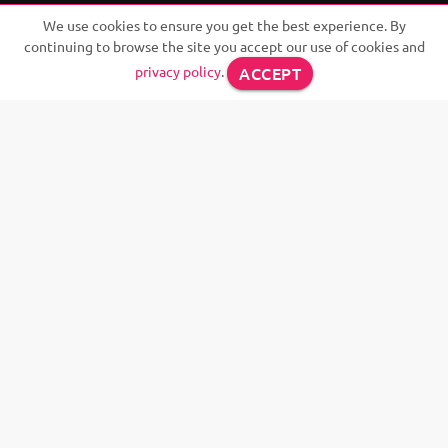
efficace.
We use cookies to ensure you get the best experience. By
continuing to browse the site you accept our use of cookies and
Panty.com
ACCEPT
privacy policy
.
Vendi mutandine usate
Compra mutandine usate
FAQ - domande frequenti
Press Area
Termini e condizioni d'uso
Privacy
Assistenza
Complaint/Content removal
Scegli la tua lingua
English
Français
Italiano
Português