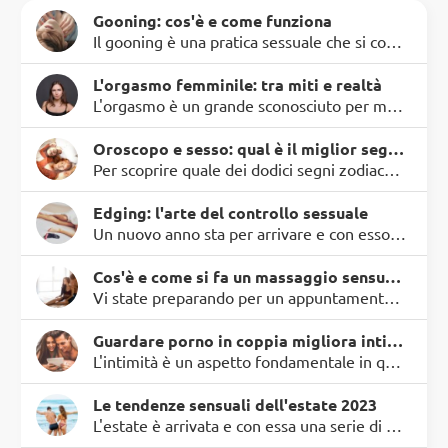
Gooning: cos'è e come funziona
Il gooning è una pratica sessuale che si concentra sull'estensione e l'intensificazione del piacere attraverso l'auto-stimolazione prolungata. Questo stato di estasi continua permette di esplorare il …
L'orgasmo femminile: tra miti e realtà
L'orgasmo è un grande sconosciuto per molti, eppure rappresenta uno dei maggiori piaceri della vita. Anche se oggi si parla di sessualità con maggiore naturalezza, la verità è che l'orgasmo rimane un…
Oroscopo e sesso: qual è il miglior segno zodiacale a letto?
Per scoprire quale dei dodici segni zodiacali sia il migliore a letto, bisogna addentrarsi un po ' nel contesto astrologico, pronti per questo viaggio? Nella nostra carta astrale, Venere e Marte gioc…
Edging: l'arte del controllo sessuale
Un nuovo anno sta per arrivare e con esso, secondo uno studio sulle più diffuse ricerche effettuate su Google, una serie di parole per definire specifiche pratiche sessuali, di cui spesso ignoriamo il…
Cos'è e come si fa un massaggio sensuale.
Vi state preparando per un appuntamento romantico e vi piacerebbe concludere la serata con un massaggio sensuale? Avete bisogno di riaccendere una vita sessuale da un pò di tempo affievolita e avete p…
Guardare porno in coppia migliora intimità e comunicazione
L'intimità è un aspetto fondamentale in qualsiasi relazione di coppia. Altrettanto fondamentale, però, è trovare il giusto modo per mantenerla viva, soprattutto in quelle relazioni che durano da tempo…
Le tendenze sensuali dell'estate 2023
L'estate è arrivata e con essa una serie di tendenze sensuali che stanno scuotendo il mondo dell'intimità. È il momento perfetto per esplorare nuovi orizzonti di passione e sperimentare ciò che l'esta…