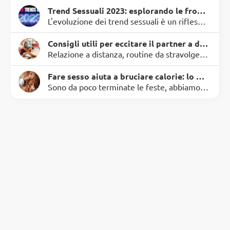
Trend Sessuali 2023: esplorando le frontiere dell'intimità
L'evoluzione dei trend sessuali è un riflesso della nostra società in continua trasformazione. Ogni anno, nuove sfumature e pratiche emergono nel mondo dell'intimità, portando con sé una maggiore aper…
Consigli utili per eccitare il partner a distanza
Relazione a distanza, routine da stravolgere per non cadere nell'abitudine e riaccendere la passione o pura voglia di giocare, stuzzicare e portare il feeling a livelli ancora mai toccati. Molti poss…
Fare sesso aiuta a bruciare calorie: lo dice la scienza.
Sono da poco terminate le feste, abbiamo ingurgitato cibo senza freni e ora...è ora di rimettersi in forma. Iscrizioni in palestra, sessioni di allenamento all'aperto, lunghe camminate nel parco e ore…